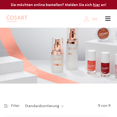
Sie möchten online bestellen? Melden Sie sich
hier
an!
EN
9 von 9
Filter
Standardsortierung