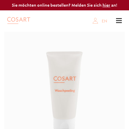
Sie möchten online bestellen? Melden Sie sich
hier
an!
EN