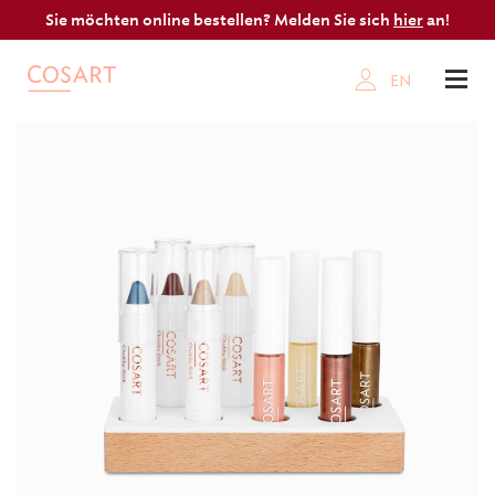
Sie möchten online bestellen? Melden Sie sich
hier
an!
EN