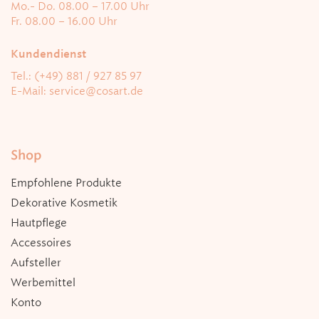
Mo.- Do. 08.00 – 17.00 Uhr
g
Fr. 08.00 – 16.00 Uhr
Kundendienst
a
Tel.: (+49) 881 / 927 85 97
E-Mail:
service@cosart.de
t
i
Shop
o
Empfohlene Produkte
Dekorative Kosmetik
n
Hautpflege
Accessoires
Aufsteller
Werbemittel
Konto