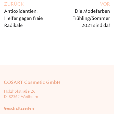
ZURÜCK
VOR
P
Antioxidantien:
Die Modefarben
Helfer gegen freie
Frühling/Sommer
o
Radikale
2021 sind da!
s
t
n
a
COSART Cosmetic GmbH
Holzhofstraße 26
v
D-82362 Weilheim
i
Geschäftszeiten