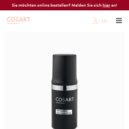
Sie möchten online bestellen? Melden Sie sich
hier
an!
EN