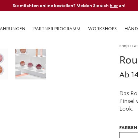
Sie möchten online bestellen? Melden Sie sich
hier
an!
FAHRUNGEN
PARTNER PROGRAMM
WORKSHOPS
HÄND
Shop
/
De
Rou
Ab
1
Das Ro
Pinsel 
Look.
FARBEN