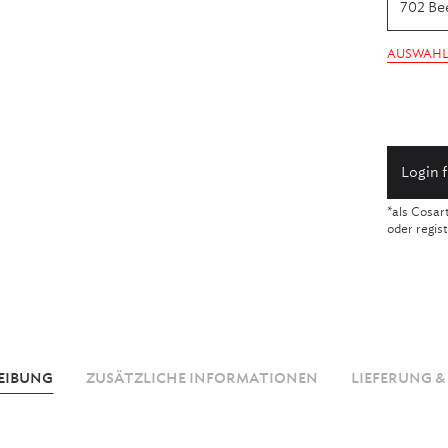
702 Be
AUSWAHL
Login 
*als Cosar
oder regis
EIBUNG
ZUSÄTZLICHE INFORMATIONEN
LIEFERUNG &