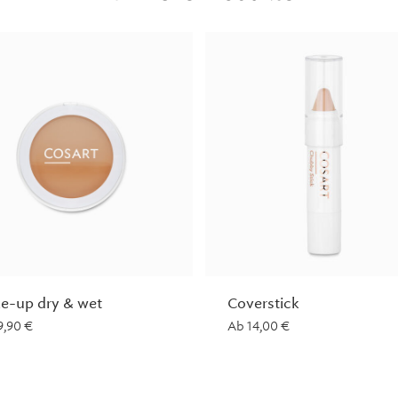
e-up dry & wet
Coverstick
9,90
€
Ab
14,00
€