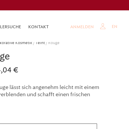
EN
LERSUCHE
KONTAKT
ANMELDEN
korative Kosmetik
/
Teint
/ Rouge
ge
4,04
€
uge lässt sich angenehm leicht mit einem
verblenden und schafft einen frischen