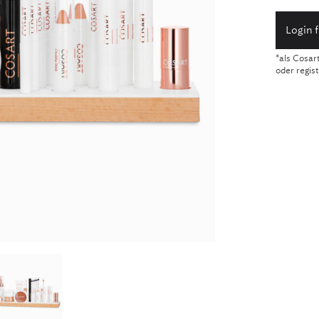
Login 
*als Cosar
oder regis