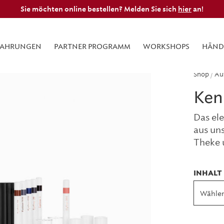
Sie möchten online bestellen? Melden Sie sich
hier
an!
FAHRUNGEN
PARTNER PROGRAMM
WORKSHOPS
HÄND
Shop
/
Au
Ken
Das el
aus uns
Theke 
INHALT
Wählen