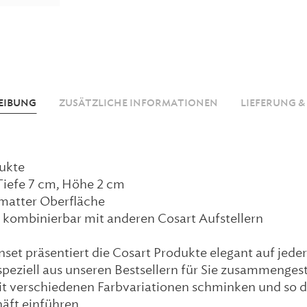
EIBUNG
ZUSÄTZLICHE INFORMATIONEN
LIEFERUNG &
dukte
 Tiefe 7 cm, Höhe 2 cm
 matter Oberfläche
d kombinierbar mit anderen Cosart Aufstellern
et präsentiert die Cosart Produkte elegant auf jede
speziell aus unseren Bestsellern für Sie zusammengest
t verschiedenen Farbvariationen schminken und so d
äft einführen.