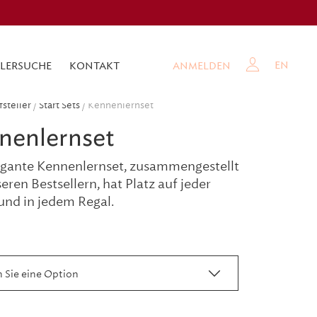
EN
LERSUCHE
KONTAKT
ANMELDEN
fsteller
/
Start Sets
/ Kennenlernset
nenlernset
egante Kennenlernset, zusammengestellt
eren Bestsellern, hat Platz auf jeder
und in jedem Regal.
 Sie eine Option