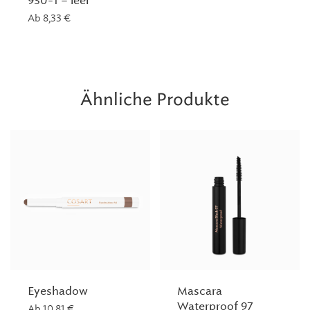
930-1 – leer
Ab
8,33
€
Ähnliche Produkte
Eyeshadow
Mascara
Waterproof 97
Ab
10,81
€