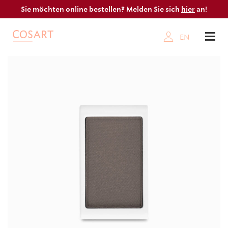
Sie möchten online bestellen? Melden Sie sich
hier
an!
EN